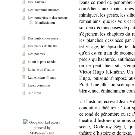
Dans ce rond de pénombre qu
Des Auteurs
comédiens aux mains nues 
Des inconnus illustres
mimiques, les gestes, les sil
Des nouvelles et des romans
roman ainsi que les voix et l
Manifestation
sur deux écrans posés de part
s’égrènent les chapitres du 
Des nuits et des jours...
les planches dessinées par 
tel visage, tel épisode, tel
Des pièces de théâtre
qu’on est en train de raconte
Des poèmes
précis qu’hachurés, antithèses
Là où la paix réside
on ne peut, bien sûr, s’em
La table de Claude
Victor Hugo lui-même. Un Vi
Hugo, puisque s’impose aussi
Les Anciens Francs
Pratt. Une allusion scénique
Lieux communs
bienvenue, éminemment comp
Sur le vif
« L’histoire, écrivait Jean V
conduit au théâtre» : Tout sp
ce rond de pénombre où se
d
théâtre d’histoire que nous 
scène, Godefroy Ségal, qui
théâtre d’histoire et de texte.