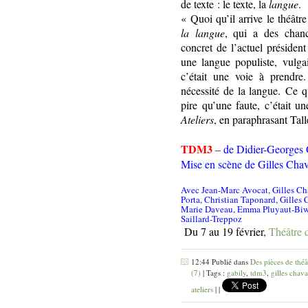
de texte : le texte, la
langue
.
« Quoi qu’il arrive le théâtre
la langue
, qui a des chanc
concret de l’actuel présiden
une langue populiste, vulgai
c’était une voie à prendr
nécessité de la langue. Ce qu’
pire qu’une faute, c’était u
Ateliers
, en paraphrasant Tal
TDM3
–
de Didier-Georges 
Mise en scène de Gilles Cha
Avec Jean-Marc Avocat, Gilles Cha
Porta, Christian Taponard, Gilles 
Marie Daveau, Emma Pluyaut-Biwe
Saillard-Treppoz
Du 7 au 19 février
,
Théâtre d
12:44 Publié dans
Des pièces de théâ
(7)
| Tags :
gabily
,
tdm3
,
gilles chav
ateliers
|
|