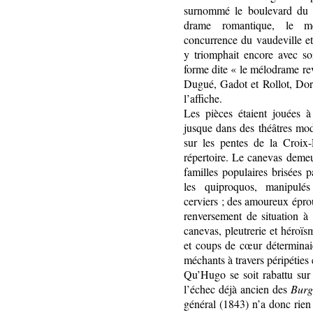
surnommé le boulevard du 
drame romantique, le m
concurrence du vaudeville e
y triomphait encore avec s
forme dite « le mélodrame re
Dugué, Gadot et Rollot, Dorn
l’affiche.
Les pièces étaient jouées à
jusque dans des théâtres mod
sur les pentes de la Croix-R
répertoire. Le canevas deme
familles populaires brisées pa
les quiproquos, manipulé
cerviers ; des amoureux épro
renversement de situation à 
canevas, pleutrerie et héroï
et coups de cœur déterminaie
méchants à travers péripéties 
Qu’Hugo se soit rabattu sur 
l’échec déjà ancien des
Burg
général (1843) n’a donc rien 