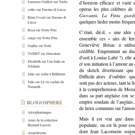
Laurence Guillon
sur
Yarilo
d’horizon efficace et varié
opéras les plus célèbres d
solko
sur
Duomo di Lucca
Giovanni, La Finta giardi
Rémi Usseil
sur
Duomo di
quelques lieder moins fréquen
Lucca
Rosa
sur
Notre Père
C’était, dit-il, « une idé
sauge
sur
Notre Père
ensemble ces « airs de fem
Geneviève Brisac a utilisé
Sophie
sur
Noël
crédible. Empruntant au dia
TAMET
sur
Jérusalem
d'oeil à Louise Labé ?), elle
Elisabeth
sur
Une halte en
et son initiation à l’amour au 
Jordanie
du sketch divertissant que
Julie
sur
Aube à Béthléem
Difficile alors
d’oublier
que
Julie
sur
La vie cachée de
sont pas des acteurs, tant la 
Nazareth
à la compréhension de Mozar
dans sa part anglaise (on se
emploi soudain de l’anglais.
BLOGOSPHERE
de lieux communs sur l'amou
Alexipharmaque
Mais il est vrai que dans
Amis de la collection
populaire, on est là pour ess
Bernard Lacroix
dont Jean Lacornerie soign
Anarchrisme