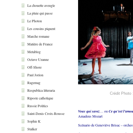
La chouette aveugle
La pluie qui passe
Le Photon
Les cousins piquent
Marche romane
Matière de France
Metablog
Octave Uzanne
Off-Shore
Paul Jorion
Ragemag
Respublica litteraria
Crédit Photo 
Riposte catholique
Russie Politics
Vous qui savez
… ou
Ce qu’est l’amo
Saint-Denis Croix-Rousse
Amadeus Mozart
Sophie K
Scénario de Geneviève Brisac – orchest
Stalker