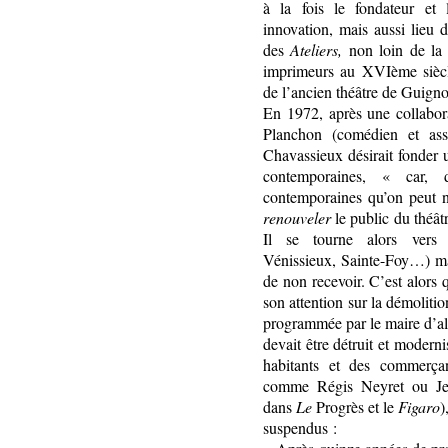
à la fois le fondateur et 
innovation, mais aussi lieu 
des
Ateliers,
non loin de la r
imprimeurs au XVIème siècle
de l’ancien théâtre de Guigno
En 1972, après une collabor
Planchon (comédien et assi
Chavassieux désirait fonder u
contemporaines, « car, di
contemporaines qu’on peut 
renouveler
le public du théât
Il se tourne alors vers p
Vénissieux, Sainte-Foy…) mai
de non recevoir. C’est alors 
son attention sur la démoliti
programmée par le maire d’alo
devait être détruit et modern
habitants et des commerçan
comme Régis Neyret ou Jean
dans
Le
Progrès et le
Figaro
)
suspendus :