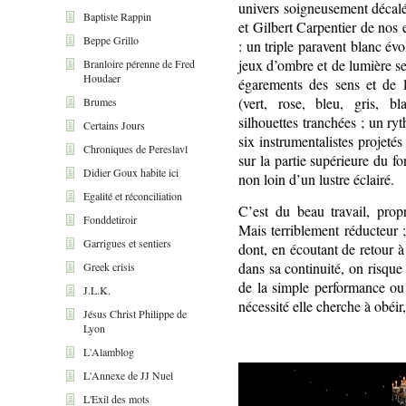
univers soigneusement décalé
Baptiste Rappin
et Gilbert Carpentier de nos
Beppe Grillo
: un triple paravent blanc év
jeux d’ombre et de lumière se
Branloire pérenne de Fred
Houdaer
égarements des sens et de l
(vert, rose, bleu, gris, 
Brumes
silhouettes tranchées ; un ry
Certains Jours
six instrumentalistes projetés
Chroniques de Pereslavl
sur la partie supérieure du 
Didier Goux habite ici
non loin d’un lustre éclairé.
Egalité et réconciliation
C’est du beau travail, propr
Fonddetiroir
Mais terriblement réducteur ; 
Garrigues et sentiers
dont, en écoutant de retour 
dans sa continuité, on risqu
Greek crisis
de la simple performance ou 
J.L.K.
nécessité elle cherche à obéir,
Jésus Christ Philippe de
Lyon
L'Alamblog
L'Annexe de JJ Nuel
L'Exil des mots