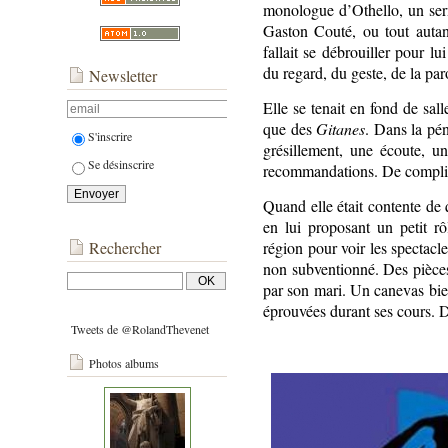
monologue d’Othello, un se
Gaston Couté, ou tout autant
fallait se débrouiller pour lu
du regard, du geste, de la par
Newsletter
Elle se tenait en fond de sall
que des
Gitanes
. Dans la pé
S'inscrire
grésillement, une écoute, 
Se désinscrire
recommandations. De complim
Quand elle était contente de q
en lui proposant un petit rô
Rechercher
région pour voir les spectacl
non subventionné.
Des pièces
par son mari. Un canevas bien
éprouvées durant ses cours. 
Tweets de @RolandThevenet
Photos albums