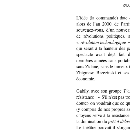
©D.
L’idée (la commande) date 
alors de l’an 2000, de l’ar
souvenez-vous, d’un nouve
de révolutions politiques, s
«
révolution technologique
»,
qui serait à la hauteur des 
spectacle avait déjà fait 
dernières années sans portable
sans Zidane, sans le fameux t
Zbigniew Brzezinski et ses 
économie.
Gabily, avec son groupe
T’c
résistance : « S'il n’est pas t
douter- on voudrait que ce qu
(y compris de nos propres av
citoyens serve à la résistan
la domination du
prêt à déla
Le théâtre pouvait-il s’orga