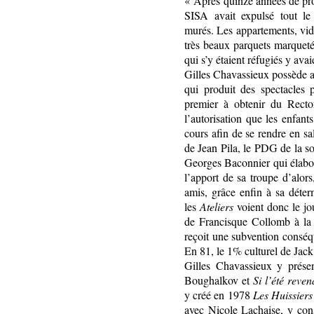
« Après quinze années de proc
SISA avait expulsé tout l
murés. Les appartements, vid
très beaux parquets marqueté
qui s’y étaient réfugiés y avai
Gilles Chavassieux possède 
qui produit des spectacles 
premier à obtenir du Recto
l’autorisation que les enfant
cours afin de se rendre en sa
de Jean Pila, le PDG de la so
Georges Baconnier qui élabor
l’apport de sa troupe d’alors
amis, grâce enfin à sa déter
les
Ateliers
voient donc le jo
de Francisque Collomb à la p
reçoit une subvention conséq
En 81, le 1% culturel de Jack
Gilles Chavassieux y prés
Boughalkov et
Si l’été reven
y créé en 1978
Les Huissiers
avec Nicole Lachaise, y cons