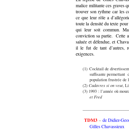
malice militante ces graves q
trouver son rythme car les c
ce que leur rôle a d’allégor
toute la densité du texte pou
qui leur soit commun. Mai
conviction sa partie. Cette 
saluée et défendue, et Chav
il le fut de tant d’autres,
exigences.
(1)
Cocktail de divertissem
suffisante permettant
population frustrée de 
Cadavres si on veut
(2)
, L
(3)
1993 : l’année où moura
et Fred
_______________________
TDM3
–
de Didier-Geo
Gilles Chavassieux