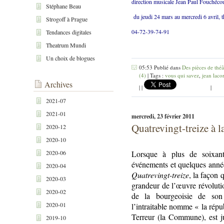
direction musicale Jean Paul Fouchécou
Stéphane Beau
du jeudi 24 mars au mercredi 6 avril, 
Strogoff à Prague
04-72-39-74-91
Tendances digitales
Theatrum Mundi
Un choix de blogues
05:53 Publié dans
Des pièces de théâ
(4)
| Tags :
vous qui savez
,
jean laco
Archives
|
|
|
2021-07
2021-01
mercredi, 23 février 2011
Quatrevingt-treize à 
2020-12
2020-10
Lorsque à plus de soixant
2020-06
événements et quelques anné
2020-04
Quatrevingt-treize
, la façon 
2020-03
grandeur de l’œuvre révolutio
2020-02
de la bourgeoisie de so
2020-01
l’intraitable nomme « la répub
Terreur (la Commune), est ju
2019-10