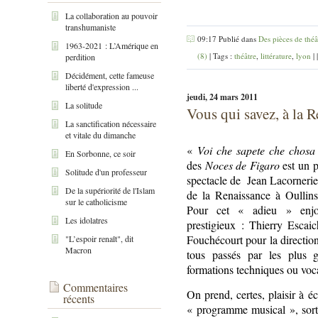
La collaboration au pouvoir
transhumaniste
09:17 Publié dans
Des pièces de théâ
1963-2021 : L’Amérique en
(8)
| Tags :
théâtre
,
littérature
,
lyon
|
perdition
Décidément, cette fameuse
liberté d'expression ...
jeudi, 24 mars 2011
La solitude
Vous qui savez, à la 
La sanctification nécessaire
et vitale du dimanche
«
Voi che sapete che chosa
En Sorbonne, ce soir
des
Noces de Figaro
est un p
Solitude d'un professeur
spectacle de
Jean Lacornerie,
De la supériorité de l'Islam
de la Renaissance à Oullins
sur le catholicisme
Pour cet « adieu » enjo
Les idolatres
prestigieux : Thierry Escaic
Fouchécourt pour la directio
"L’espoir renaît", dit
Macron
tous passés par les plus g
formations techniques ou voc
Commentaires
On prend, certes, plaisir à 
récents
« programme musical », sor