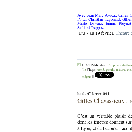
Avec Jean-Marc Avocat, Gilles Ch
Porta, Christian Taponard, Gille
Marie Daveau, Emma Pluyaut-B
Saillard-Treppoz
Du 7 au 19 février
,
Théâtre 
10:04 Publié dans
Des pièces de théâ
(1)
| Tags :
tdm3
,
gabily
,
théâtre
,
atel
mépris
|
|
lundi, 07 février 2011
Gilles Chavassieux : r
C’est un véritable plaisir d
dont les fenêtres donnent su
à Lyon, et de l’écouter racont