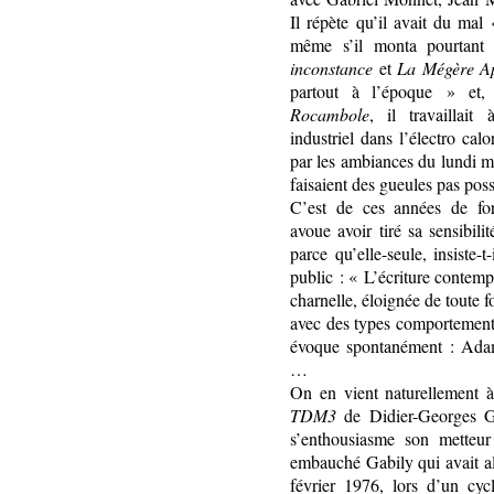
Il répète qu’il avait du mal
même s’il monta pourtant
inconstance
et
La Mégère Ap
partout à l’époque » et,
Rocambole
, il travaillai
industriel dans l’électro cal
par les ambiances du lundi m
faisaient des gueules pas po
C’est de ces années de fo
avoue avoir tiré sa sensibili
parce qu’elle-seule, insiste
public : « L’écriture contem
charnelle, éloignée de toute f
avec des types comportemen
évoque spontanément : Adam
…
On en vient naturellement à 
TDM3
de Didier-Georges G
s’enthousiasme son metteur
embauché Gabily qui avait a
février 1976, lors d’un cyc