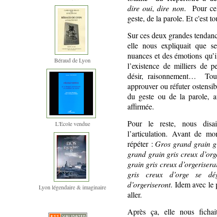
dire oui
,
dire non
. Pour ce
geste, de la parole. Et c'est to
Sur ces deux grandes tendanc
elle nous expliquait que s
nuances et des émotions qu’il
Béraud de Lyon
l’existence de milliers de p
désir, raisonnement…
Tou
approuver ou réfuter ostensi
du geste ou de la parole, a
affirmée.
Pour le reste, nous disai
L'Ecole vendue
l’articulation. Avant de mon
répéter :
Gros grand grain gr
grand grain gris creux d’org
grain gris creux d’orgeriser
gris creux d’orge se dé
d’orgeriseront
. Idem avec le 
Lyon légendaire & imaginaire
aller.
Après ça, elle nous fichai