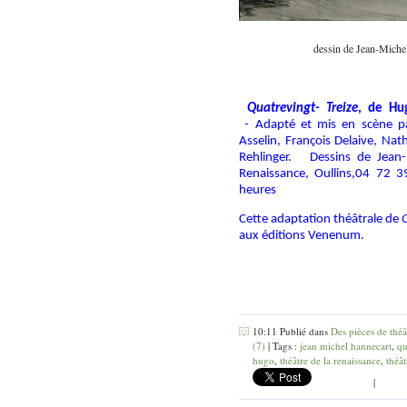
dessin de Jean-Miche
Quatrevingt- Treize
, de Hu
-
Adapté et mis en scène p
Asselin, François Delaive, Nath
Rehlinger.
Dessins de Jean
Renaissance, Oullins,04 72 
heures
Cette adaptation théâtrale de
aux éditions Venenum.
10:11 Publié dans
Des pièces de théâ
(7)
| Tags :
jean michel hannecart
,
qu
hugo
,
théâtre de la renaissance
,
théât
|