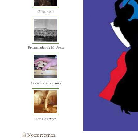
Précurseur
Promenades de M. Josse
La colline aux canuts
sous la crypte
Notes récentes