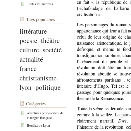
en fait « la république de l
Toutes les archives
l’échafaudage de barbarie
civilisation »
Tags populaires
Les personnages du roman s
littérature
appartenance qui leur a fait 
celui de leur origine de cla
poésie
théâtre
naissance aristocratique, le
culture
société
défroqué, et même le féod
transfiguration sublime, cha
actualité
l’avènement du peuple et 
france
révolution doit être au fo
révolution aboutie se trouv
christianisme
affrontements partisans ; te
lyon
politique
littéraire d’Hugo. Tel est l
passage pour quelques jours
théâtre de la Renaissance.
Catégories
Toute la scène se déroule so
Aventures post-mortem de
comme à la veillée. Le parti-
la langue française
clairement narratif.
Dire
,
Bouffez du Lyon
l’histoire de la révolution, 