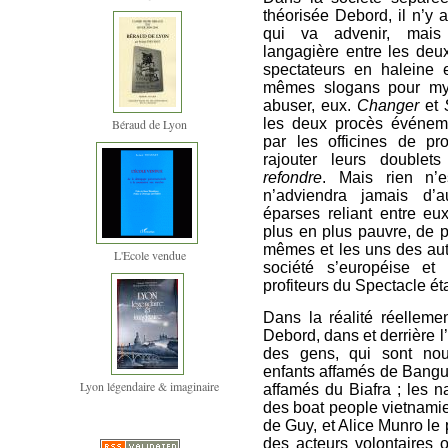
théorisée Debord, il n’y 
qui va advenir, mais 
langagière entre les deu
spectateurs en haleine
mêmes slogans pour myst
abuser, eux.
Changer
et
les deux procès événem
Béraud de Lyon
par les officines de pr
rajouter leurs doubl
refondre
. Mais rien n’
n’adviendra jamais d’a
éparses reliant entre eu
plus en plus pauvre, de p
mêmes et les uns des aut
L'Ecole vendue
société s’européise et
profiteurs du Spectacle ét
Dans la réalité réellem
Debord, dans et derrière 
des gens, qui sont nou
enfants affamés de Bangui
Lyon légendaire & imaginaire
affamés du Biafra ; les 
des boat people vietnamie
de Guy, et Alice Munro le 
des acteurs volontaires