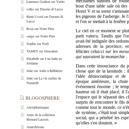
méchantes stations de rouli
Laurence Guillon
sur
Yarilo
bout d'une table sale où des 
solko
sur
Duomo di Lucca
Henri V et sa soeur s'amusaie
les pigeons de l'auberge. Je l'
Rémi Usseil
sur
Duomo di
Lucca
et l'on se mettait à la fenêtre 
Rosa
sur
Notre Père
Le ciel en ce moment se plut 
parti vaincu. Tandis que l'o
sauge
sur
Notre Père
avait été indignée des ordonna
Sophie
sur
Noël
adresses de la province, 
TAMET
sur
Jérusalem
féliciter celui-ci
sur les mesu
qui sauvaient la monarchie
.
Elisabeth
sur
Une halte en
Jordanie
Dans cette insouciance du p
Julie
sur
Aube à Béthléem
chose que de la lassitude : i
l'idée démocratique et de 
Julie
sur
La vie cachée de
époque antérieure, la chut
Nazareth
événement énorme ; le temp
hauteur où il était placé, il 
l'espace qui le séparait des c
BLOGOSPHERE
surpris de rencontrer le fils
Alexipharmaque
comme tout le monde, ce n'éta
de système, c'était tout sim
Amis de la collection
social, qui a pénétré les espr
Bernard Lacroix
qu'elles s'en doutent
.
»
Anarchrisme