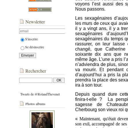
voyons l’est aussi des s
Nous passons.
Les sexagénaires d’aujour
Newsletter
les murs de ceux qui avaie
il y a vingt ans, il y a t
sexagénaires d’aujourd
sexagénaires du temps qu’
S'inscrire
rassurer, on leur laisse
Se désinscrire
changé, que Catherine
soixante dix ans que ne
même âge. L’une a pris l’af
n’adviendra de plus, sinon
va mourir. Et pendant
Rechercher
d’aujourd’hui a pris la p
prendra la place des sexag
ira à son tour.
Tweets de @RolandThevenet
Depuis quand dure cett
finira-t-elle ? La persp
Photos albums
sagesse de Chateaubr
Cherbourg son vieux roi qui
«
Maintenant, qu'était deve
son exil, accompagné de ses 