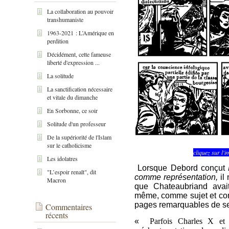
La collaboration au pouvoir
transhumaniste
1963-2021 : L’Amérique en
perdition
Décidément, cette fameuse
liberté d'expression ...
La solitude
La sanctification nécessaire
et vitale du dimanche
En Sorbonne, ce soir
Solitude d'un professeur
De la supériorité de l'Islam
sur le catholicisme
cliquez sur l'
Les idolatres
Lorsque Debord conçut
"L’espoir renaît", dit
comme représentation,
il 
Macron
que Chateaubriand avait
même, comme sujet et co
pages remarquables de s
Commentaires
récents
«
Parfois Charles X et s