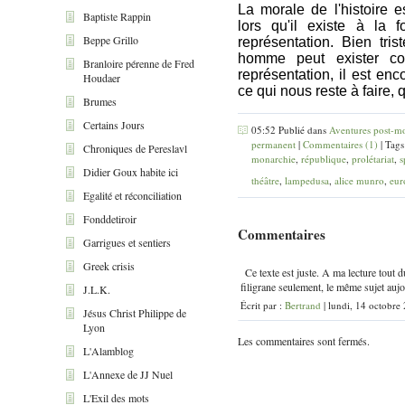
La morale de l'histoire 
Baptiste Rappin
lors qu'il existe à la
Beppe Grillo
représentation. Bien tri
homme peut exister co
Branloire pérenne de Fred
représentation, il est en
Houdaer
ce qui nous reste à faire, 
Brumes
Certains Jours
05:52 Publié dans
Aventures post-mo
permanent
|
Commentaires (1)
| Tags
Chroniques de Pereslavl
monarchie
,
république
,
prolétariat
,
s
Didier Goux habite ici
théâtre
,
lampedusa
,
alice munro
,
eur
Egalité et réconciliation
Fonddetiroir
Commentaires
Garrigues et sentiers
Greek crisis
Ce texte est juste. A ma lecture tout 
filigrane seulement, le même sujet aujo
J.L.K.
Écrit par :
Bertrand
| lundi, 14 octobre
Jésus Christ Philippe de
Lyon
Les commentaires sont fermés.
L'Alamblog
L'Annexe de JJ Nuel
L'Exil des mots