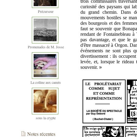
trois commissaires traversan
curiosité des paysans qui lab
Précurseur
du grand chemin. Dans deu
mouvements hostiles se manif
des bourgeois et des femmes 
faut se souvenir que Bonapar
rendant de Fontainebleau à 
pas davantage, et que le gag
d'être massacré à Orgon. Dan
Promenades de M. Josse
événements ne sont plus q
divertissement : ils occupent 
levée, et, lorsque le rideau
souvenir.
»
La colline aux canuts
sous la crypte
Notes récentes