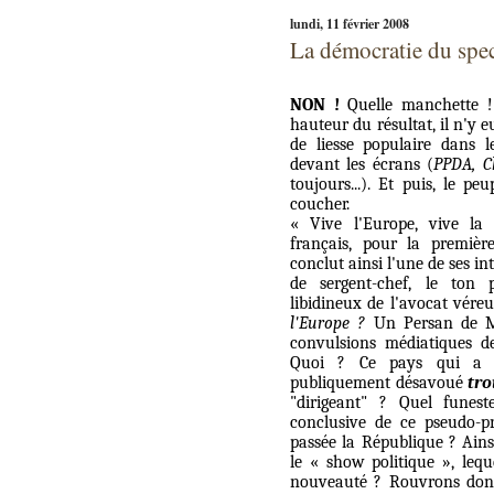
lundi, 11 février 2008
La démocratie du spec
NON !
Quelle manchette !
hauteur du résultat, il n'y 
de liesse populaire dans l
devant les écrans (
PPDA, C
toujours...). Et puis, le pe
coucher.
« Vive l'Europe, vive la 
français, pour la première
conclut ainsi l'une de ses i
de sergent-chef, le ton p
libidineux de l'avocat vére
l'Europe ?
Un Persan de Mo
convulsions médiatiques de
Quoi ? Ce pays qui a
publiquement désavoué
tro
"dirigeant" ? Quel funes
conclusive de ce pseudo-pr
passée la République ? Ains
le « show politique », lequ
nouveauté ? Rouvrons do