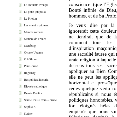
conscience (que l’Eglis
La chouette aveugle
Bonté infinie de Die
La pluie qui passe
hommes, et de Sa Profon
Le Photon
Je veux dire par là 
Les cousins piquent
ignorerait cette douleu
Marche romane
ne tiendrait que de l
Matière de France
comment tous les r
Metablog
d’inspiration maçonni
Octave Uzanne
une sacralité fausse qui 
Off-Shore
vraie religion à laquell
de sens tous ses sacre
Paul Jorion
appliquer au Bien Com
Ragemag
elle ne peut les appl
Respublica litteraria
horizontal et prosaïqu
Riposte catholique
certes quelque vertu 
Russie Politics
républicains si nous é
politiques honorables, v
Saint-Denis Croix-Rousse
fort éloignés hélas 
Sophie K
empêtrés que nous so
Stalker