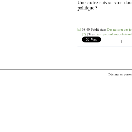
Une autre suivra sans dout
politique ?
08:40 Publié dans
Des nuits et des jo
(2)
| Tags :
europe
,
sarkozy
,
chateau
|
Déclarer un contenu