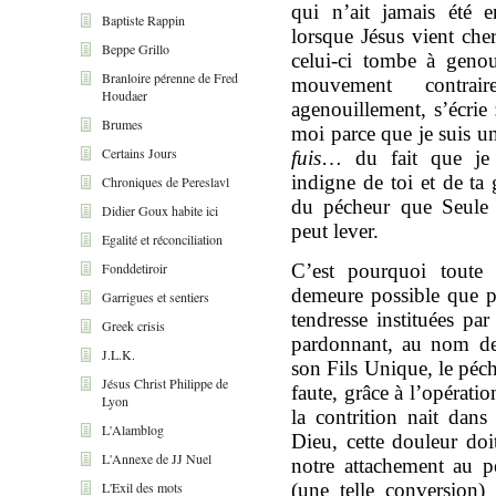
qui n’ait jamais été e
Baptiste Rappin
lorsque Jésus vient che
Beppe Grillo
celui-ci tombe à geno
Branloire pérenne de Fred
mouvement contr
Houdaer
agenouillement, s’écrie 
Brumes
moi parce que je suis 
Certains Jours
fuis
… du fait que je 
indigne de toi et de ta 
Chroniques de Pereslavl
du pécheur que Seule 
Didier Goux habite ici
peut lever.
Egalité et réconciliation
Fonddetiroir
C’est pourquoi toute v
demeure possible que pa
Garrigues et sentiers
tendresse instituées par
Greek crisis
pardonnant, au nom de
J.L.K.
son Fils Unique, le péc
Jésus Christ Philippe de
faute, grâce à l’opérati
Lyon
la contrition nait dans
L'Alamblog
Dieu, cette douleur do
L'Annexe de JJ Nuel
notre attachement au p
L'Exil des mots
(une telle conversion)