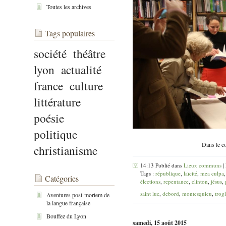
Toutes les archives
Tags populaires
société
théâtre
lyon
actualité
france
culture
littérature
poésie
politique
Dans le co
christianisme
14:13 Publié dans
Lieux communs
|
Tags :
république
,
laïcité
,
mea culpa
Catégories
élections
,
repentance
,
clinton
,
jésus
,
saint luc
,
debord
,
montesquieu
,
trog
Aventures post-mortem de
la langue française
Bouffez du Lyon
samedi, 15 août 2015