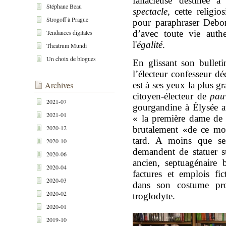
fallacieuse destinée 
Stéphane Beau
spectacle,
cette religi
Strogoff à Prague
pour paraphraser Debor
Tendances digitales
d’avec toute vie auth
l'
égalité
.
Theatrum Mundi
Un choix de blogues
En glissant son bulleti
l’électeur confesseur d
Archives
est à ses yeux la plus gr
citoyen-électeur de
pau
2021-07
gourgandine à Élysée av
2021-01
« la première dame de 
2020-12
brutalement «de ce mo
tard. A moins que ses
2020-10
demandent de statuer s
2020-06
ancien, septuagénaire 
2020-04
factures et emplois fic
2020-03
dans son costume pro
2020-02
troglodyte.
2020-01
2019-10