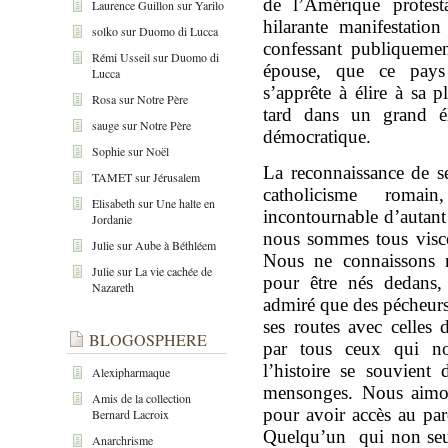
de l’Amérique protest
Laurence Guillon
sur
Yarilo
hilarante manifestatio
solko
sur
Duomo di Lucca
confessant publiquemen
Rémi Usseil
sur
Duomo di
épouse, que ce pays
Lucca
s’apprête à élire à sa 
Rosa
sur
Notre Père
tard dans un grand él
sauge
sur
Notre Père
démocratique.
Sophie
sur
Noël
La reconnaissance de s
TAMET
sur
Jérusalem
catholicisme roma
Elisabeth
sur
Une halte en
incontournable d’autant 
Jordanie
nous sommes tous visc
Julie
sur
Aube à Béthléem
Nous ne connaissons 
Julie
sur
La vie cachée de
pour être nés dedans,
Nazareth
admiré que des pécheurs
ses routes avec celles 
BLOGOSPHERE
par tous ceux qui no
l’histoire se souvient
Alexipharmaque
mensonges. Nous aimon
Amis de la collection
pour avoir accès au pa
Bernard Lacroix
Quelqu’un qui non seu
Anarchrisme