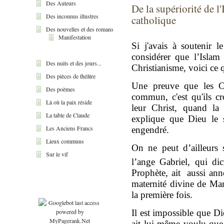
Des Auteurs
De la supériorité de l'
Des inconnus illustres
catholique
Des nouvelles et des romans
Manifestation
Si j'avais à soutenir 
considérer que l’Islam
Des nuits et des jours...
Christianisme, voici ce q
Des pièces de théâtre
Une preuve que les Ch
Des poèmes
commun, c'est qu'ils c
Là où la paix réside
leur Christ, quand la
La table de Claude
explique que Dieu le 
Les Anciens Francs
engendré.
Lieux communs
On ne peut d’ailleurs 
Sur le vif
l’ange Gabriel, qui dic
Prophète, ait aussi anno
maternité divine de Mar
la première fois.
Il est impossible que Die
ait lui-même voulu que