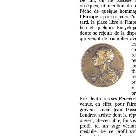
De fait, on ne possède a
obsèques, ni mention du n
l'écho de quelque homm
l'Europe
» par ses pairs. C
tard, la place libre à l'imp
lieu et quelques Encyclop
doute se réjouir de la disp
qui venait de triompher av
l
c
r
t
lo
th
tr
re
pr
Président dans ses
Pensées
venue, en effet, pour faire 
graveur suisse Jean Dass
Londres, artiste dont la rép
ouvert, cheveu libre, fin vi
profil, tel un sage vérit
médaille. De ce profil s'i