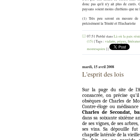
donc pas qu'il n'y ait plus de curés. C
paysans soient moins chrétiens que ne l'
(1) Très peu seront en mesure de 
précisément la Trinité et l'Eucharistie
07:51 Publié dans
Là où la paix rési
(15)
| Tags :
vialatte
,
péguy
,
littératu
montesquieu
|
|
mardi, 15 avril 2008
L'esprit des lois
Sur la page du
site de l
consacrée, on précise qu'
obsèques de Charles de Mon
Contre-éloge ou médisance 
Charles de Secondat, b
dans sa soixante sixième an
de ses vignes, de ses arbres,
ses vins. Sa dépouille f
chapelle latérale de la vieille