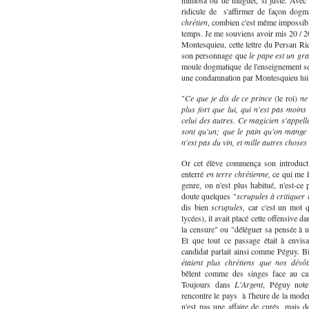
mimosa ou de muguet, si juste. Avec g
ridicule de s'affirmer de façon dog
chrétien
, combien c'est même impossibl
temps. Je me souviens avoir mis 20 / 20 
Montesquieu, cette lettre du Persan Rica
son personnage que
le pape est un gr
moule dogmatique de l'enseignement sec
une condamnation par Montesquieu lui-m
"
Ce que je dis de ce prince
(le roi)
ne
plus fort que lui, qui n'est pas moins
celui des autres. Ce magicien s'appelle 
sont qu'un; que le pain qu'on mange 
n'est pas du vin, et mille autres choses
Or cet élève commença son introduct
enterré
en terre chrétienne,
ce qui me fi
genre, on n'est plus habitué, n'est-ce
doute quelques "
scrupules à critiquer
dis bien
scrupules,
car c'est un mot q
lycées), il avait placé cette offensive 
la censure" ou "déléguer sa pensée à 
Et que tout ce passage était à envis
candidat parlait ainsi comme Péguy. Bi
étaient plus chrétiens que nos dévôt
bêlent comme des singes face au ca
Toujours dans
L'Argent
, Péguy note
rencontre le pays à l'heure de la moderni
n'est pas une affaire de curés, mais 