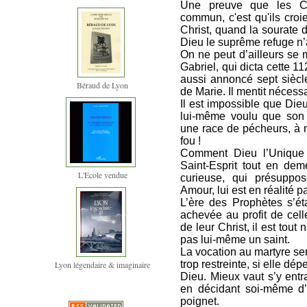
Une preuve que les Ch
commun, c'est qu'ils cro
Christ, quand la sourate 
Dieu le suprême refuge n
On ne peut d’ailleurs se m
Gabriel, qui dicta cette 1
aussi annoncé sept siècle
Béraud de Lyon
de Marie. Il mentit nécess
Il est impossible que Dieu,
lui-même voulu que son 
une race de pécheurs, à 
fou !
Comment Dieu l’Unique po
Saint-Esprit tout en dem
L'Ecole vendue
curieuse, qui présuppo
Amour, lui est en réalité 
L’ère des Prophètes s’ét
achevée au profit de cel
de leur Christ, il est tout
pas lui-même un saint.
La vocation au martyre ser
trop restreinte, si elle dé
Lyon légendaire & imaginaire
Dieu. Mieux vaut s’y ent
en décidant soi-même d’
poignet.