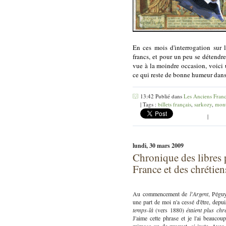
En ces mois d'interrogation sur 
francs, et pour un peu se détendr
vue à la moindre occasion, voici 
ce qui reste de bonne humeur dans
13:42 Publié dans
Les Anciens Fran
| Tags :
billets français
,
sarkozy
,
mont
|
lundi, 30 mars 2009
Chronique des libres 
France et des chrétien
Au commencement de
l'Argent
, Péguy
une part de moi n'a cessé d'être, depuis
temps-là
(vers 1880)
étaient plus chr
J'aime cette phrase et je l'ai beauco