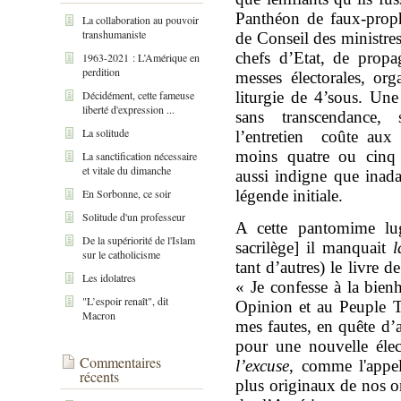
Panthéon de faux-proph
La collaboration au pouvoir
transhumaniste
de Conseil des ministre
chefs d’Etat, de propa
1963-2021 : L’Amérique en
perdition
messes électorales, or
Décidément, cette fameuse
liturgie de 4’sous. Une
liberté d'expression ...
sans transcendance,
La solitude
l’entretien coûte aux 
moins quatre ou cinq 
La sanctification nécessaire
et vitale du dimanche
aussi indigne que inada
En Sorbonne, ce soir
légende initiale.
Solitude d'un professeur
A cette pantomime lug
De la supériorité de l'Islam
sacrilège] il manquait
l
sur le catholicisme
tant d’autres) le livre d
Les idolatres
« Je confesse à la bien
"L’espoir renaît", dit
Opinion et au Peuple T
Macron
mes fautes, en quête d’
pour une nouvelle éle
Commentaires
l’excuse
, comme l'appel
récents
plus originaux de nos on