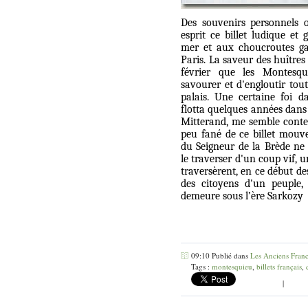
Des souvenirs personnels 
esprit ce billet ludique et
mer et aux choucroutes gar
Paris. La saveur des huîtres
février que les Montesq
savourer et d'engloutir tou
palais. Une certaine foi da
flotta quelques années dans 
Mitterand, me semble conten
peu fané de ce billet mou
du Seigneur de la Brède ne 
le traverser d'un coup vif, 
traversèrent, en ce début de
des citoyens d'un peuple,
demeure sous l’ère Sarkozy
09:10 Publié dans
Les Anciens Fran
Tags :
montesquieu
,
billets français
,
|