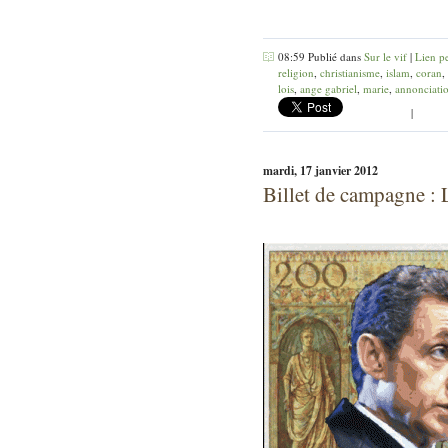
08:59 Publié dans
Sur le vif
|
Lien p
religion
,
christianisme
,
islam
,
coran
,
lois
,
ange gabriel
,
marie
,
annonciati
|
mardi, 17 janvier 2012
Billet de campagne : 