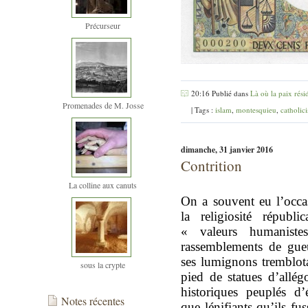
Précurseur
20:16 Publié dans
Là où la paix rési
Promenades de M. Josse
| Tags :
islam
,
montesquieu
,
catholic
dimanche, 31 janvier 2016
Contrition
La colline aux canuts
On a souvent eu l’occ
la religiosité républ
« valeurs humaniste
rassemblements de gue
ses lumignons tremblot
sous la crypte
pied de statues d’allég
historiques peuplés d’
Notes récentes
que lénifiants qu’ils fu