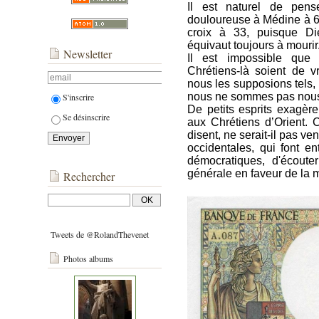
Il est naturel de pens
douloureuse à Médine à 63
croix à 33, puisque D
équivaut toujours à mourir
Newsletter
Il est impossible que
Chrétiens-là soient de v
nous les supposions tels,
nous ne sommes pas nou
S'inscrire
De petits esprits exagèrent
Se désinscrire
aux Chrétiens d’Orient. Car
disent, ne serait-il pas v
occidentales, qui font en
démocratiques, d'écoute
générale en faveur de la mi
Rechercher
Tweets de @RolandThevenet
Photos albums