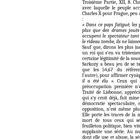
Troisième Partie, XII, 8. Ch
avec laquelle le peuple acc
Charles X pour Prague, peu a
:
« Dans ce pays fatigué, les
plus que des drames joués 
occupent le spectateur tant 
le rideau tombe, ils ne laiss
Sauf que, dirons les plus in
un roi qui s'en va tristemen
certaine légitimité de la
souv
Sarkozy a beau jeu de se ta
que les 54,67 du référe
l'autre), pour affirmer cyn
il a été élu ».
Ceux qui o
préoccupation première n'e
Traité de Lisbonne, apprécie
qui s'y croit déjà, fait mine
démocratie spectaculaire
opposition, n'est même plus
Elle porte les traces de la 
mort de tous ceux qui se
feuilleton politique, bien v
supplante une série. Au no
dont elle use et abuse, la s