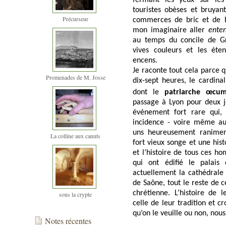
fermant les yeux sur le
touristes obèses et bruyants
Précurseur
commerces de bric et de br
mon imaginaire aller
enten
au temps du concile de Gr
vives couleurs et les étend
encens.
Je raconte tout cela parce q
Promenades de M. Josse
dix-sept heures, le cardin
dont le
patriarche œcu
passage à Lyon pour deux j
événement fort rare qui,
incidence - voire même au
uns heureusement ranimer
La colline aux canuts
fort vieux songe et une his
et l’histoire de tous ces 
qui ont édifié le palais
actuellement la cathédrale 
de Saône, tout le reste de c
chrétienne. L’histoire de l
sous la crypte
celle de leur tradition et c
qu’on le veuille ou non, nou
Notes récentes