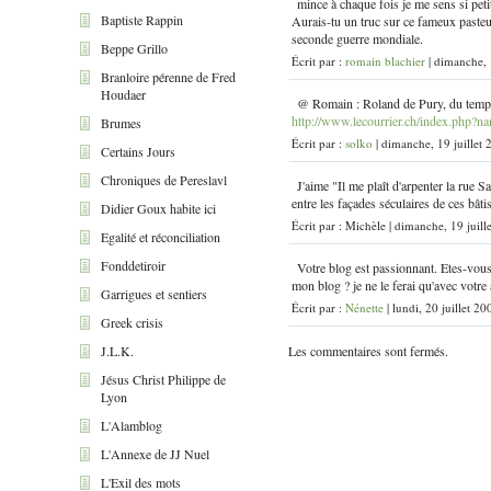
mince à chaque fois je me sens si petit
Baptiste Rappin
Aurais-tu un truc sur ce fameux pasteur
seconde guerre mondiale.
Beppe Grillo
Écrit par :
romain blachier
| dimanche, 
Branloire pérenne de Fred
Houdaer
@ Romain : Roland de Pury, du templ
http://www.lecourrier.ch/index.php
Brumes
Écrit par :
solko
| dimanche, 19 juillet
Certains Jours
Chroniques de Pereslavl
J'aime "Il me plaît d'arpenter la rue S
entre les façades séculaires de ces bâtis
Didier Goux habite ici
Écrit par : Michèle | dimanche, 19 juill
Egalité et réconciliation
Fonddetiroir
Votre blog est passionnant. Etes-vous
mon blog ? je ne le ferai qu'avec votre
Garrigues et sentiers
Écrit par :
Nénette
| lundi, 20 juillet 20
Greek crisis
Les commentaires sont fermés.
J.L.K.
Jésus Christ Philippe de
Lyon
L'Alamblog
L'Annexe de JJ Nuel
L'Exil des mots