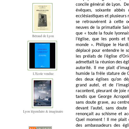
concile général de Lyon.
De 
évêques, soixante abbés 
ecclésiastiques et plusieurs 
se retrouvèrent à cette o
neuves de la primatiale Sain
que « toute la foule lyonnai
Béraud de Lyon
l’église, que les ponts et 
monde ». Philippe le Hardi, 
déplacé pour entendre le sou
les prélats de l’église d’Or
admettait la réunion des égl
autorité. Il me plait d’im
L'Ecole vendue
humide la frêle stature de 
des deux églises qu’on dé
grand autel, et de l’imag
racontent, pleurant de joie 
tandis que George Acropolit
sans doute grave, au centre
devant l’autel, sans doute
Lyon légendaire & imaginaire
renonçait au schisme et ac
Quel moment ! Il me plait d
des ambassadeurs des égli