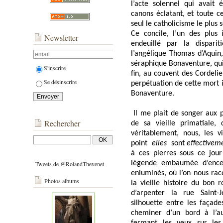
l’acte solennel qui avait 
canons éclatant, et toute ce
seul le catholicisme le plus s
Ce concile, l’un des plus
Newsletter
endeuillé par la dispari
l’angélique Thomas d’Aquin,
séraphique Bonaventure, qui
S'inscrire
fin, au couvent des Cordelie
Se désinscrire
perpétuation de cette mort i
Bonaventure.
Il me plait de songer aux p
Rechercher
de sa vieille primatiale,
véritablement, nous, les v
point
elles
sont
effectivem
à ces pierres sous ce jour
légende embaumée d’ence
Tweets de @RolandThevenet
enluminés, où l’on nous raco
Photos albums
la vieille histoire du bon
d’arpenter la rue Saint-
silhouette entre les façade
cheminer d’un bord à l’au