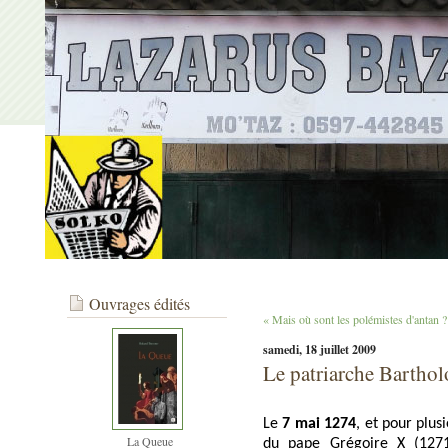
Ouvrages édités
« Mais où sont les polémistes d'antan ?
samedi, 18 juillet 2009
Le patriarche Bartho
Le
7 mai 1274
, et pour plus
La Queue
du pape Grégoire X (1271