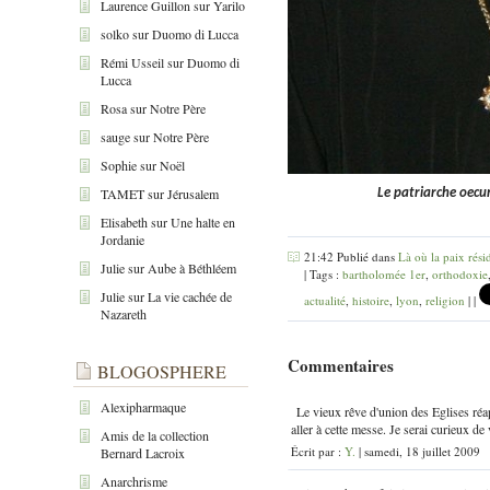
Laurence Guillon
sur
Yarilo
solko
sur
Duomo di Lucca
Rémi Usseil
sur
Duomo di
Lucca
Rosa
sur
Notre Père
sauge
sur
Notre Père
Sophie
sur
Noël
TAMET
sur
Jérusalem
Le patriarche oecu
Elisabeth
sur
Une halte en
Jordanie
21:42 Publié dans
Là où la paix rési
Julie
sur
Aube à Béthléem
| Tags :
bartholomée 1er
,
orthodoxie
Julie
sur
La vie cachée de
actualité
,
histoire
,
lyon
,
religion
|
|
Nazareth
Commentaires
BLOGOSPHERE
Alexipharmaque
Le vieux rêve d'union des Eglises ré
aller à cette messe. Je serai curieux d
Amis de la collection
Écrit par :
Y.
| samedi, 18 juillet 2009
Bernard Lacroix
Anarchrisme