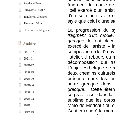
Stéphane Beau
fragment de moule de s
Strogoff à Prague
l’œil exercé d’un arti
d’un sein admirable e
Tendances digitales
style que celui d’une s
Theatrum Mundi
La progression du 
Un choix de blogues
fragment d’un moule
grecque
, le tout placé
Archives
exercé de l’artiste » i
composition de l’œuv
2021-07
l’atelier, à rebours du
2021-01
décomposition qui fr
2020-12
L’objet esthétique se
2020-10
deux chemins culturels
présente dans les t
2020-06
autre grecque dans
2020-04
grecque
. Cette éterni
2020-03
corps s’inscrit dans la 
2020-02
sublime que les corps
2020-01
Mme de Mortsauf ou d’
Gautier rend à la mom
2019-10