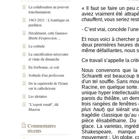
La collaboration au pouvoir
« Il faut se faire un peu c
transhumaniste
aviez vraiment été attr
chauffent
, vous seriez res
1963-2021 : L’Amérique en
perdition
- C’est vrai, concède l’une
Décidément, cette fameuse
liberté d'expression ...
Et nous voici à chercher p
deux premières heures d
La solitude
même défaillantes, nous s
La sanctification nécessaire
et vitale du dimanche
Ce travail s’appelle la crit
En Sorbonne, ce soir
Nous convenons que la 
Solitude d'un professeur
Schiaretti est beaucoup t
d'un tel souffle. Sans mou
De la supériorité de l'Islam
Racine, en quelque sorte. 
sur le catholicisme
unique hyper intellectual
Les idolatres
parois du théâtre, un dem
trois rangées de fenêtres
"L’espoir renaît", dit
Macron
plus haut
) qui siérait v
tragédie classique qu’au
pièce élisabéthaine. Du 
Commentaires
glace. La
varietas
, ingréd
récents
Shakespeare, manque
mouvement :. Un globe, co