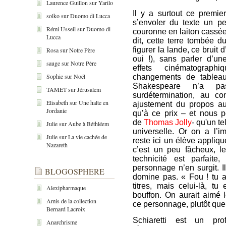
Laurence Guillon
sur
Yarilo
Il y a surtout ce premie
solko
sur
Duomo di Lucca
s’envoler du texte un p
Rémi Usseil
sur
Duomo di
couronne en laiton cassée
Lucca
dit, cette terre tombée du
figurer la lande, ce bruit 
Rosa
sur
Notre Père
oui !), sans parler d’
sauge
sur
Notre Père
effets cinématograph
Sophie
sur
Noël
changements de tableaux
Shakespeare n’a p
TAMET
sur
Jérusalem
surdétermination, au co
Elisabeth
sur
Une halte en
ajustement du propos au
Jordanie
qu’à ce prix – et nous p
de
Thomas Jolly
- qu'un t
Julie
sur
Aube à Béthléem
universelle. Or on a l’
Julie
sur
La vie cachée de
reste ici un élève appliqué
Nazareth
c’est un peu fâcheux, le
technicité est parfait
personnage n’en surgit. Il 
BLOGOSPHERE
domine pas. « Fou ! tu 
titres, mais celui-là, t
Alexipharmaque
bouffon. On aurait aimé l
Amis de la collection
ce personnage, plutôt que
Bernard Lacroix
Schiaretti est un pro
Anarchrisme