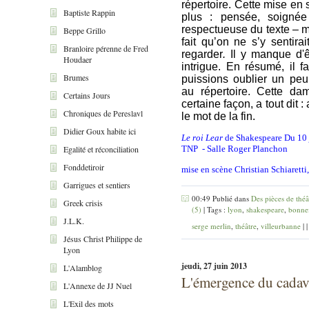
répertoire. Cette mise en
Baptiste Rappin
plus : pensée, soignée
respectueuse du texte – m
Beppe Grillo
fait qu’on ne s’y sentira
Branloire pérenne de Fred
regarder
.
Il y manque d'ê
Houdaer
intrigue. En résumé, il 
Brumes
puissions oublier un peu 
au répertoire. Cette d
Certains Jours
certaine façon, a tout dit :
Chroniques de Pereslavl
le mot de la fin.
Didier Goux habite ici
Le roi Lear
de Shakespeare Du 10 
Egalité et réconciliation
TNP - Salle Roger Planchon
Fonddetiroir
mise en scène Christian Schiaretti
Garrigues et sentiers
00:49 Publié dans
Des pièces de théâ
Greek crisis
(5)
| Tags :
lyon
,
shakespeare
,
bonne
J.L.K.
serge merlin
,
théâtre
,
villeurbanne
|
Jésus Christ Philippe de
Lyon
jeudi, 27 juin 2013
L'Alamblog
L'émergence du cadavre
L'Annexe de JJ Nuel
L'Exil des mots