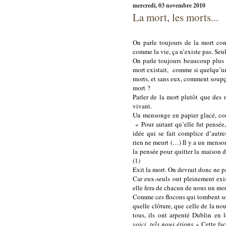
mercredi, 03 novembre 2010
La mort, les morts...
On parle toujours de la mort comm
comme la vie, ça n’existe pas. Seul
On parle toujours beaucoup plus 
mort existait,
comme si quelqu’un 
morts, et sans eux, comment soup
mort ?
Parler de la mort plutôt que des 
vivant.
Un mensonge en papier glacé, co
« Pour autant qu’elle fut pensée,
idée qui se fait complice d’autre
rien ne meurt (…) Il y a un menso
la pensée pour quitter la maison d
(1)
Exit la mort. On devrait donc ne pa
Car eux-seuls ont pleinement exis
elle fera de chacun de nous un mor
Comme ces flocons qui tombent so
quelle clôture, que celle de la no
tous, ils ont arpenté Dublin en 
voici, tels nous étions
» Cette fa