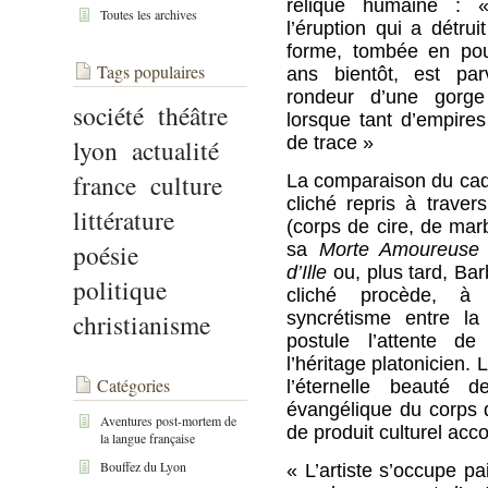
relique humaine : 
Toutes les archives
l’éruption qui a détrui
forme, tombée en pou
Tags populaires
ans bientôt, est pa
rondeur d’une gorge
société
théâtre
lorsque tant d’empires
de trace »
lyon
actualité
france
culture
La comparaison du cada
cliché repris à traver
littérature
(corps de cire, de mar
poésie
sa
Morte Amoureuse
d’Ille
ou, plus tard, Ba
politique
cliché procède, à
christianisme
syncrétisme entre la 
postule l’attente de
l’héritage platonicien. 
Catégories
l’éternelle beauté 
évangélique du corps d
Aventures post-mortem de
de produit culturel acc
la langue française
Bouffez du Lyon
« L’artiste s’occupe pa