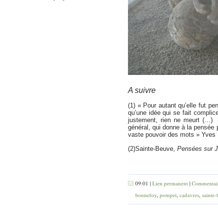
A suivre
(1) « Pour autant qu’elle fut pe
qu’une idée qui se fait complic
justement, rien ne meurt (…)
général, qui donne à la pensée 
vaste pouvoir des mots » Yves
(2)
Sainte-Beuve,
Pensées sur 
09:01 |
Lien permanent
|
Commentair
bonnefoy
,
pompei
,
cadavres
,
sainte