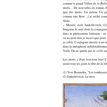
comme le grand Villon de
la Ball
morts… De nouvelles en roman, Joy
que des morts. Un auteur. Un gr
comme une fleur : j’ai séché comm
Atala.
« Mourir, écrit Jankélévitch, (2
française le seul dont la conjugai
dans le phénomène littéraire : on
on ne peut dire
je meurs
que pou
accablé.
Conjuguer mourir à un aut
dans la métaphore indubitableme
Voilà. On ne quitte pas le
verbe
au
Les morts, c’était leur jour, hier. 
serait tous les jours la fête de la l
(1) Yves Bonnefoy, "Les tombeau
(2) Jankélévitch,
La mort