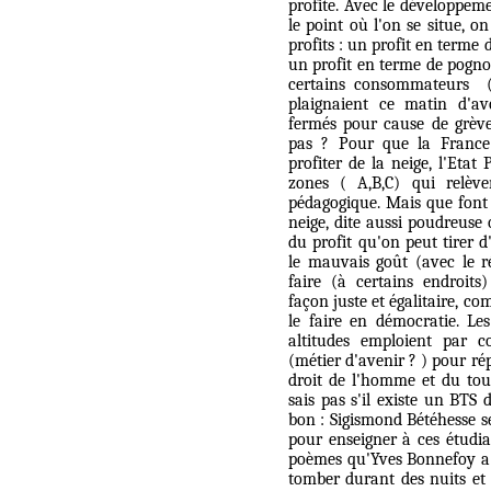
profite. Avec le développem
le point où l'on se situe, on
profits : un profit en terme 
un profit en terme de pogno
certains consommateurs 
plaignaient ce matin d'av
fermés pour cause de grève.
pas ? Pour que la France
profiter de la neige, l'Etat
zones ( A,B,C) qui relèv
pédagogique. Mais que font 
neige, dite aussi poudreuse 
du profit qu'on peut tirer d
le mauvais goût (avec le r
faire (à certains endroits)
façon juste et égalitaire, c
le faire en démocratie. Le
altitudes emploient par c
(métier d'avenir ? ) pour ré
droit de l'homme et du tour
sais pas s'il existe un BTS 
bon : Sigismond Bétéhesse se
pour enseigner à ces étudia
poèmes qu'Yves Bonnefoy a c
tomber durant des nuits et d