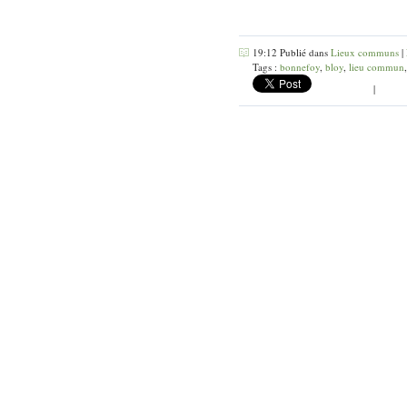
19:12 Publié dans
Lieux communs
|
Tags :
bonnefoy
,
bloy
,
lieu commun
|