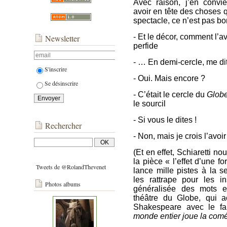
Avec raison, j’en con
avoir en tête des choses q
spectacle, ce n’est pas bo
- Et le décor, comment l’av
Newsletter
perfide
- … En demi-cercle, me dit
S'inscrire
- Oui. Mais encore ?
Se désinscrire
- C’était le cercle du
Glob
le sourcil
- Si vous le dites !
Rechercher
- Non, mais je crois l’avo
(Et en effet, Schiaretti no
la pièce « l’effet d’une fo
Tweets de @RolandThevenet
lance mille pistes à la se
les rattrape pour les 
Photos albums
généralisée des mots et
théâtre du Globe, qui ac
Shakespeare avec le f
monde entier joue la com