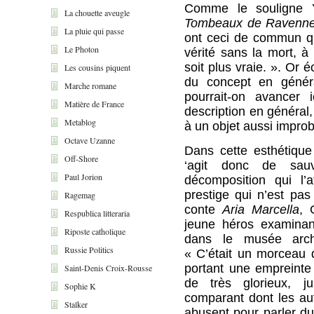
Comme le souligne 
La chouette aveugle
Tombeaux de Ravenn
La pluie qui passe
ont ceci de commun qu
Le Photon
vérité sans la mort, à
soit plus vraie. ». Or é
Les cousins piquent
du concept en génér
Marche romane
pourrait-on avancer
Matière de France
description en général,
Metablog
à un objet aussi impro
Octave Uzanne
Dans cette esthétique
Off-Shore
‘agit donc de sau
Paul Jorion
décomposition qui l’a
prestige qui n’est pa
Ragemag
conte
Aria Marcella
, 
Respublica litteraria
jeune héros examina
Riposte catholique
dans le musée arch
Russie Politics
« C’était un morceau 
portant une empreinte
Saint-Denis Croix-Rousse
de très glorieux, jus
Sophie K
comparant dont les au
Stalker
abusent pour parler du