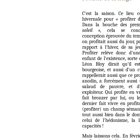
C'est la saison. Ce lieu 
hivernale pour « profiter d
Dans la bouche des prem
soleil »,
cela se conc
conception éprouvée du tem
on profitait aussi du jour, p
rapport à l'hiver, de sa je
Profiter relève donc d'un
enfant de l'existence, sort
Léon Bloy dirait qu'il es
bourgeoise, et aussi d'un c
rappellerait aussi que ce pr
anodin, a forcément aussi
salaud de pauvre, et d
exploiteur. Qui profite en v
fait bronzer par lui, ou 
dernier fait vivre en profi
(profiter) un champ sémant
tout aussi bien dans le d
celui de l'hédonisme, la
capacités !
Mais laissons cela. En févri