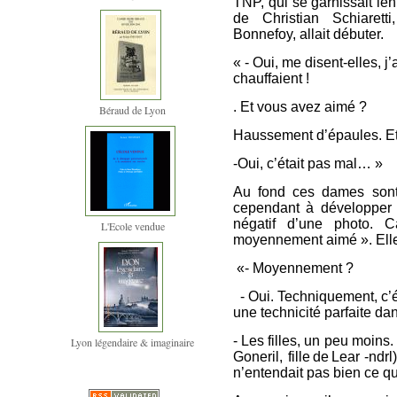
TNP, qui se garnissait le
de Christian Schiarett
Bonnefoy, allait débuter.
« - Oui, me disent-elles, j
chauffaient !
. Et vous avez aimé ?
Béraud de Lyon
Haussement d’épaules. Et 
-Oui, c’était pas mal… »
Au fond ces dames sont
cependant à développer
négatif d’une photo. Ca
L'Ecole vendue
moyennement aimé ». Ell
«- Moyennement ?
- Oui. Techniquement, c’ét
une technicité parfaite da
- Les filles, un peu moin
Lyon légendaire & imaginaire
Goneril, fille de Lear -nd
n’entendait pas bien ce qu’