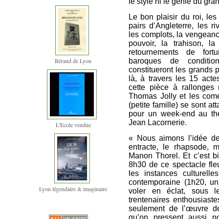
le style ni le génie du gran
Le bon plaisir du roi, les
pairs d’Angleterre, les riv
les complots, la vengeanc
pouvoir, la trahison, la 
retournements de fort
Béraud de Lyon
baroques de conditio
constitueront les grands 
là, à travers les 15 act
cette pièce à rallonges 
Thomas Jolly et les co
(petite famille) se sont at
pour un week-end au th
Jean Lacornerie.
L'Ecole vendue
« Nous aimons l’idée de
entracte, le rhapsode, m
Manon Thorel. Et c’est bi
8h30 de ce spectacle fleu
les instances culturelle
contemporaine (1h20, un
Lyon légendaire & imaginaire
voler en éclat, sous 
trentenaires enthousiaste
seulement de l’œuvre de
qu’on pressent aussi n