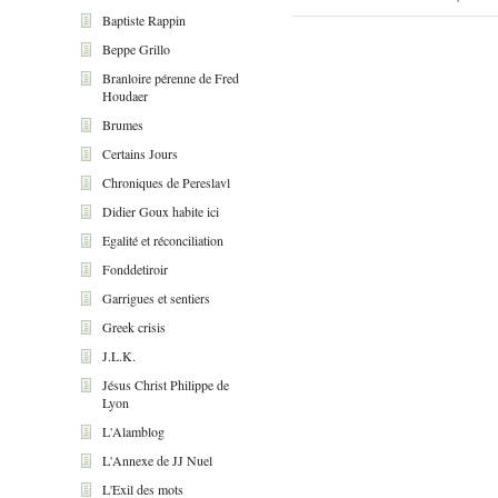
Baptiste Rappin
Beppe Grillo
Branloire pérenne de Fred
Houdaer
Brumes
Certains Jours
Chroniques de Pereslavl
Didier Goux habite ici
Egalité et réconciliation
Fonddetiroir
Garrigues et sentiers
Greek crisis
J.L.K.
Jésus Christ Philippe de
Lyon
L'Alamblog
L'Annexe de JJ Nuel
L'Exil des mots