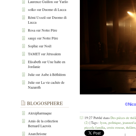
Laurence Guillon
sur
Yarilo
solko
sur
Duomo di Lucca
Rémi Usseil
sur
Duomo di
Lucca
Rosa
sur
Notre Père
sauge
sur
Notre Père
Sophie
sur
Noël
TAMET
sur
Jérusalem
Elisabeth
sur
Une halte en
Jordanie
Julie
sur
Aube à Béthléem
Julie
sur
La vie cachée de
Nazareth
BLOGOSPHERE
©Nico
Alexipharmaque
19:27 Publié dans
Des pièces de théâ
Amis de la collection
(2)
| Tags :
lyon
,
politique
,
jeanned'a
Bernard Lacroix
piccola familia
,
croix-rousse
,
théâtre
Anarchrisme
|