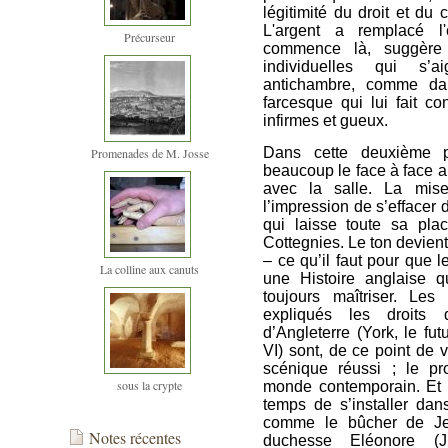
légitimité du droit et du 
L'argent a remplacé 
Précurseur
commence là, suggère 
individuelles qui s’a
antichambre, comme da
farcesque qui lui fait co
infirmes et gueux.
Dans cette deuxième pa
Promenades de M. Josse
beaucoup le face à face au
avec la salle. La mis
l’impression de s’effacer d
qui laisse toute sa plac
Cottegnies. Le ton devient 
– ce qu’il faut pour que l
La colline aux canuts
une Histoire anglaise q
toujours maîtriser. Le
expliqués les droits 
d’Angleterre (York, le futu
VI) sont, de ce point de
scénique réussi ;
le pr
sous la crypte
monde contemporain. E
t
temps de s’installer da
comme le bûcher de Je
Notes récentes
duchesse Eléonore (Jul