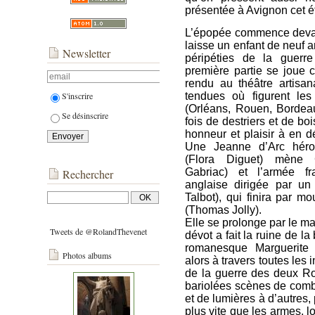
présentée à Avignon cet é
L’épopée commence devan
laisse un enfant de neuf 
Newsletter
péripéties de la guerr
première partie se jou
rendu au théâtre artisan
S'inscrire
tendues où figurent le
(Orléans, Rouen, Bordeau
Se désinscrire
fois de destriers et de bo
honneur et plaisir à en d
Une Jeanne d’Arc héro
(Flora Diguet) mène 
Gabriac) et l’armée f
Rechercher
anglaise dirigée par un
Talbot), qui finira par mo
(Thomas Jolly).
Elle se prolonge par le ma
Tweets de @RolandThevenet
dévot a fait la ruine de la
romanesque Marguerite 
Photos albums
alors à travers toutes les 
de la guerre des deux Ro
bariolées scènes de comb
et de lumières à d’autres, 
plus vite que les armes, lo