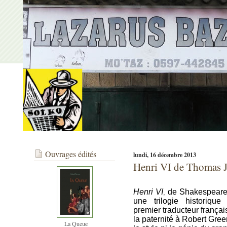
Ouvrages édités
lundi, 16 décembre 2013
Henri VI de Thomas J
Henri VI
de
Shakespear
,
une trilogie historique
premier traducteur français
la paternité à Robert Gre
La Queue