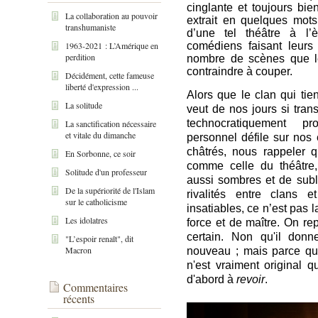
cinglante et toujours b
La collaboration au pouvoir
extrait en quelques mots
transhumaniste
d’une tel théâtre à l’
1963-2021 : L’Amérique en
comédiens faisant leur
perdition
nombre de scènes que l
contraindre à couper.
Décidément, cette fameuse
liberté d'expression ...
Alors que le clan qui tie
La solitude
veut de nos jours si trans
technocratiquement p
La sanctification nécessaire
et vitale du dimanche
personnel défile sur no
châtrés, nous rappeler q
En Sorbonne, ce soir
comme celle du théâtre,
Solitude d'un professeur
aussi sombres et de subl
De la supériorité de l'Islam
rivalités entre clans e
sur le catholicisme
insatiables, ce n’est pas 
Les idolatres
force et de maître. On re
certain. Non qu'il don
"L’espoir renaît", dit
Macron
nouveau ; mais parce qu'
n'est vraiment original qu
d'abord à
revoir
.
Commentaires
récents